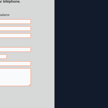
ar téléphone.
adame